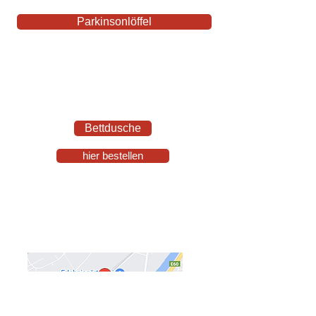
Parkinsonlöffel
Bettdusche
hier bestellen
Firma 37Grad GmbH.
Peter Abart
​Gewerbepark 3 (Büro)
A - 6068 Mils bei Hall