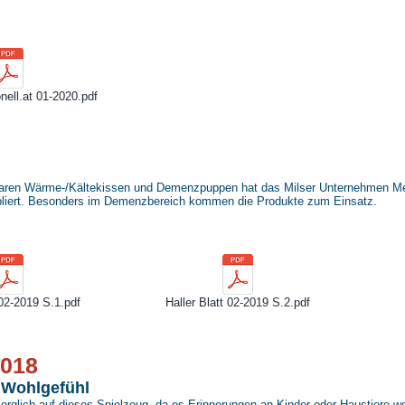
nell.at 01-2020.pdf
erbaren Wärme-/Kältekissen und Demenzpuppen hat das Milser Unternehmen Me
bliert. Besonders im Demenzbereich kommen die Produkte zum Einsatz.
 02-2019 S.1.pdf
Haller Blatt 02-2019 S.2.pdf
2018
r Wohlgefühl
orglich auf dieses Spielzeug, da es Erinnerungen an Kinder oder Haustiere 