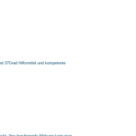
d 37Grad Hilfsmittel und kompetente
weckt: Ihre beruhigende Wirkung kann man