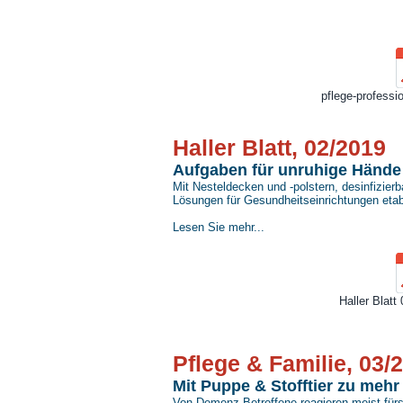
pflege-professio
Haller Blatt, 02/2019
Aufgaben für unruhige Hände
Mit Nesteldecken und -polstern, desinfizi
Lösungen für Gesundheitseinrichtungen eta
Lesen Sie mehr...
Haller Blatt
Pflege & Familie, 03/
Mit Puppe & Stofftier zu meh
Von Demenz Betroffene reagieren meist fürs