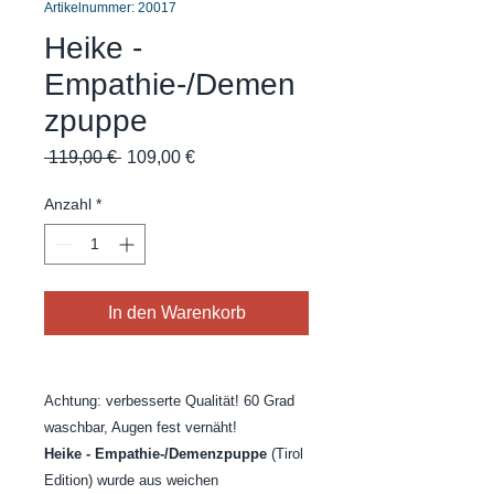
Artikelnummer: 20017
Heike -
Empathie-/Demen
zpuppe
Standardpreis
Sale-
 119,00 € 
109,00 €
Preis
Anzahl
*
In den Warenkorb
Achtung: verbesserte Qualität! 60 Grad
waschbar, Augen fest vernäht!
Heike - Empathie-/Demenzpuppe
(Tirol
Edition) wurde aus weichen