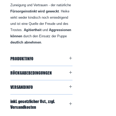
Zuneigung und Vertrauen - der natürliche
Fürsorgeinstinkt wird geweckt
. Heike
wirkt weder kindisch noch erniedrigend
und ist eine Quelle der Freude und des
Trostes.
Agitiertheit
und
Aggressionen
können
durch den Einsatz der Puppe
deutlich abnehmen
.
PRODUKTINFO
Heike trägt ein rot-weiss kariertes
RÜCKGABEBEDINGUNGEN
Kleid mit Trachtenapplikation, eine
weiße Dirndlbluse und eine rote
Gerne akzeptieren wir Rücksendung
Schürze zum Binden + zwei rote
VERSANDINFO
oder Umtausch innerhalb von 14
Maschen in den langen blonden
Tagen nach dem ursprünglichen
Haaren.
Bitte beachten Sie, dass unsere
Rechnungsdatum von Kunden, die ihr
Größe: 50 cm, Gewicht: 1200 g,
inkl. gesetzlicher Ust., zzgl.
Lieferungen in der Regel 3-7
Produkt
von 37Grad
über die Website
Material: 100% Polyester Fleece
Versandkosten
Werktage in Anspruch nehmen.
erworben haben. Ihre Zufriedenheit
gefüllt mit Polyester Fibre, Po mit
Versandkostenpauschale für
ist uns sehr wichtig. Wir hoffen, dass