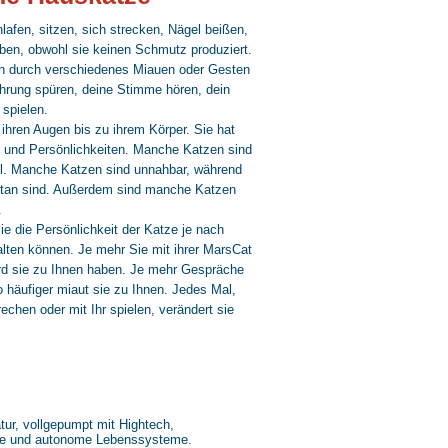
afen, sitzen, sich strecken, Nägel beißen,
ben, obwohl sie keinen Schmutz produziert.
n durch verschiedenes Miauen oder Gesten
hrung spüren, deine Stimme hören, dein
spielen.
 ihren Augen bis zu ihrem Körper. Sie hat
e und Persönlichkeiten. Manche Katzen sind
ul. Manche Katzen sind unnahbar, während
tan sind. Außerdem sind manche Katzen
.
ie die Persönlichkeit der Katze je nach
talten können. Je mehr Sie mit ihrer MarsCat
ird sie zu Ihnen haben. Je mehr Gespräche
o häufiger miaut sie zu Ihnen. Jedes Mal,
rechen oder mit Ihr spielen, verändert sie
ur, vollgepumpt mit Hightech,
ge und autonome Lebenssysteme.