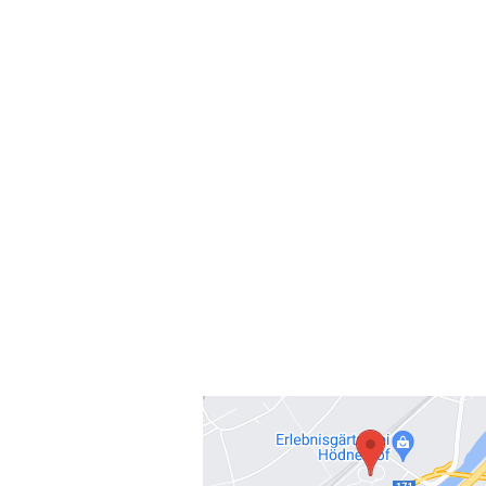
Firma 37Grad GmbH.
Peter Abart
​Gewerbepark 3 (Büro)
A - 6068 Mils bei Hall