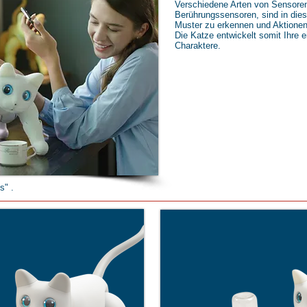
Verschiedene Arten von Sensoren,
Berührungssensoren, sind in die
Muster zu erkennen und Aktionen
Die Katze entwickelt somit Ihre e
Charaktere.
s" .