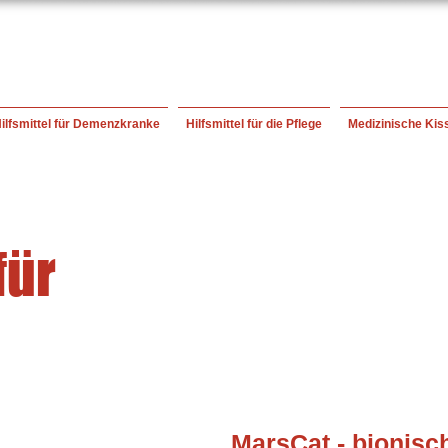
ilfsmittel für Demenzkranke
Hilfsmittel für die Pflege
Medizinische Kis
für
MarsCat - bionisc