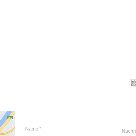
Imp
AGB
Dat
via E-Mail:
info@med37grad.com
Ver
Bürozeiten: Mo-Do 08:00-1
6:
00
Fr 08:00-12:00
Tel.: +43 (0)699 1086 2002 (Mobil)