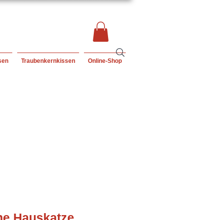
sen
Traubenkernkissen
Online-Shop
he Hauskatze