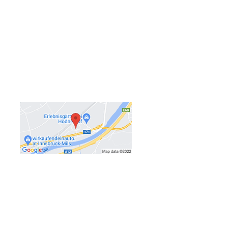
Firma 37Grad GmbH.
Peter Abart
​Gewerbepark 3 (Büro)
A - 6068 Mils bei Hall
via E-Mail:
info@med37grad.com
Bürozeiten: Mo-Do 08:00-1
6:
00
Fr 08:00-12:00
Tel.:
+43 (0)699 1086 2002
(Mobil)